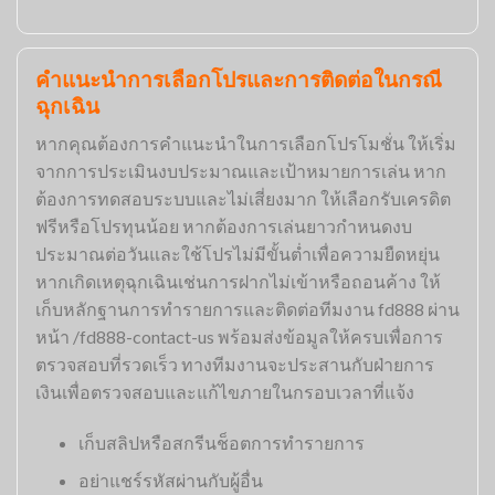
คำแนะนำการเลือกโปรและการติดต่อในกรณี
ฉุกเฉิน
หากคุณต้องการคำแนะนำในการเลือกโปรโมชั่น ให้เริ่ม
จากการประเมินงบประมาณและเป้าหมายการเล่น หาก
ต้องการทดสอบระบบและไม่เสี่ยงมาก ให้เลือกรับเครดิต
ฟรีหรือโปรทุนน้อย หากต้องการเล่นยาวกำหนดงบ
ประมาณต่อวันและใช้โปรไม่มีขั้นต่ำเพื่อความยืดหยุ่น
หากเกิดเหตุฉุกเฉินเช่นการฝากไม่เข้าหรือถอนค้าง ให้
เก็บหลักฐานการทำรายการและติดต่อทีมงาน fd888 ผ่าน
หน้า /fd888-contact-us พร้อมส่งข้อมูลให้ครบเพื่อการ
ตรวจสอบที่รวดเร็ว ทางทีมงานจะประสานกับฝ่ายการ
เงินเพื่อตรวจสอบและแก้ไขภายในกรอบเวลาที่แจ้ง
เก็บสลิปหรือสกรีนช็อตการทำรายการ
อย่าแชร์รหัสผ่านกับผู้อื่น