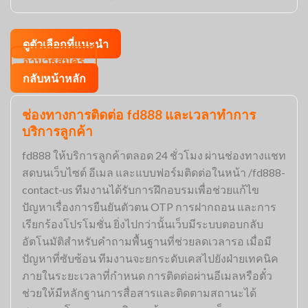
ดูตัวเลือกที่แนะนำ
อ่านวิธีสมัคร
กลับหน้าหลัก
ช่องทางการติดต่อ fd888 และเวลาทำการ
บริการลูกค้า
fd888 ให้บริการลูกค้าตลอด 24 ชั่วโมง ผ่านช่องทางแชท
สดบนเว็บไซต์ อีเมล และแบบฟอร์มติดต่อในหน้า /fd888-
contact-us ทีมงานได้รับการฝึกอบรมเพื่อช่วยแก้ไข
ปัญหาเรื่องการยืนยันตัวตน OTP การฝากถอน และการ
เรียกร้องโปรโมชั่น ยิ่งไปกว่านั้นเว็บมีระบบตอบกลับ
อัตโนมัติสำหรับคำถามพื้นฐานที่ช่วยลดเวลารอ เมื่อมี
ปัญหาที่ซับซ้อน ทีมงานจะยกระดับเคสไปยังฝ่ายเทคนิค
ภายในระยะเวลาที่กำหนด การติดต่อผ่านอีเมลหรือตั๋ว
ช่วยให้มีหลักฐานการสื่อสารและติดตามสถานะได้