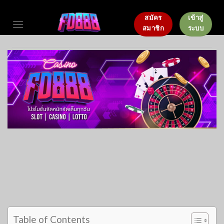
Skip
to
สมัคร
เข้าสู่
สมาชิก
ระบบ
content
Table of Contents