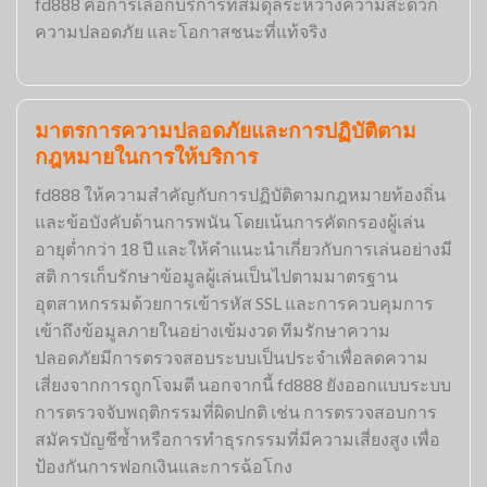
fd888 คือการเลือกบริการที่สมดุลระหว่างความสะดวก
ความปลอดภัย และโอกาสชนะที่แท้จริง
มาตรการความปลอดภัยและการปฏิบัติตาม
กฎหมายในการให้บริการ
fd888 ให้ความสำคัญกับการปฏิบัติตามกฎหมายท้องถิ่น
และข้อบังคับด้านการพนัน โดยเน้นการคัดกรองผู้เล่น
อายุต่ำกว่า 18 ปี และให้คำแนะนำเกี่ยวกับการเล่นอย่างมี
สติ การเก็บรักษาข้อมูลผู้เล่นเป็นไปตามมาตรฐาน
อุตสาหกรรมด้วยการเข้ารหัส SSL และการควบคุมการ
เข้าถึงข้อมูลภายในอย่างเข้มงวด ทีมรักษาความ
ปลอดภัยมีการตรวจสอบระบบเป็นประจำเพื่อลดความ
เสี่ยงจากการถูกโจมตี นอกจากนี้ fd888 ยังออกแบบระบบ
การตรวจจับพฤติกรรมที่ผิดปกติ เช่น การตรวจสอบการ
สมัครบัญชีซ้ำหรือการทำธุรกรรมที่มีความเสี่ยงสูง เพื่อ
ป้องกันการฟอกเงินและการฉ้อโกง