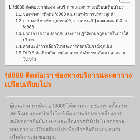
fd888 ติดต่อเรา ช่องทางบริการและตารางเปรียบเทียบโปร
ช่องทางการติดต่อ fd888 และเวลาทำการบริการลูกค้า
ตารางเปรียบเทียบ {แบรนด์A} vs {แบรนด์B} และเหตุผลที่เลือก
fd888
มาตรการความปลอดภัยและการปฏิบัติตามกฎหมายในการให้
บริการ
คำแนะนำการเลือกโปรและการติดต่อในกรณีฉุกเฉิน
FAQ 5 ข้อเกี่ยวกับการเลือกแบรนด์ ค่าธรรมเนียม และความ
โปร่งใส
fd888 ติดต่อเรา ช่องทางบริการและตาราง
เปรียบเทียบโปร
ผู้เล่นสามารถติดต่อ fd888 ได้ผ่านหลายช่องทางทั้งแชท
สด อีเมล และหน้าเว็บไซต์ ทีมงานพร้อมช่วยเรื่องการ
สมัคร การยืนยัน OTP และเรื่องการรับโปร โปรดตรวจ
สอบตารางเปรียบเทียบโปรเพื่อเลือกสิ่งที่เหมาะสมกับ
สไตล์การเล่นของคุณ